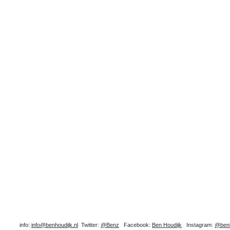
info:
info@benhoudijk.nl
Twitter:
@Benz
Facebook:
Ben Houdijk
Instagram:
@benh