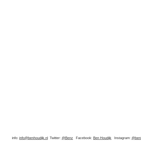
info:
info@benhoudijk.nl
Twitter:
@Benz
Facebook:
Ben Houdijk
Instagram:
@benh